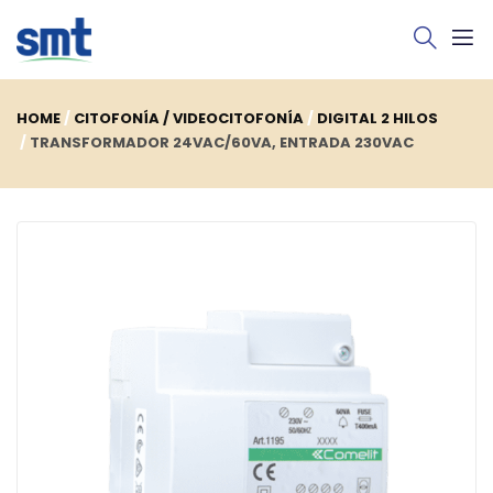
HOME
CITOFONÍA / VIDEOCITOFONÍA
DIGITAL 2 HILOS
TRANSFORMADOR 24VAC/60VA, ENTRADA 230VAC