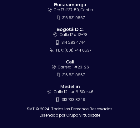
Bucaramanga
Cra 17 #37-59, Centro
316 531 0867
Bogotá D.C.
Calle 17 # 12-78
314 283 4744
PBX: (601) 744 6537
Cali
Carrera 1 #23-26
316 531 0867
Medellín
Calle 12 sur # 50c-46
313 733 8249
SMT © 2024. Todos los Derechos Reservados.
Diseñado por
Grupo Virtualizate