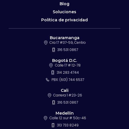
Blog
Soluciones
Política de privacidad
Bucaramanga
Cra 17 #37-59, Centro
316 531 0867
Bogotá D.C.
Calle 17 # 12-78
314 283 4744
PBX: (601) 744 6537
Cali
Carrera 1 #23-26
316 531 0867
Medellín
Calle 12 sur # 50c-46
313 733 8249