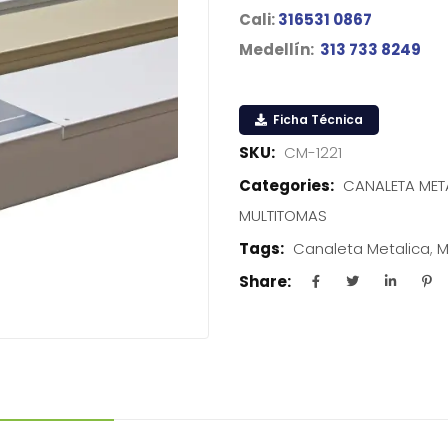
Cali:
316531 0867
Medellín:
313 733 8249
Ficha Técnica
SKU:
CM-1221
Categories:
CANALETA MET
MULTITOMAS
Tags:
Canaleta Metalica
,
M
Share: