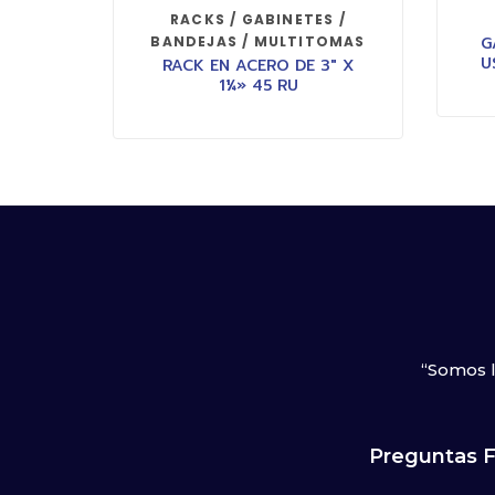
RACKS / GABINETES /
BANDEJAS / MULTITOMAS
G
U
RACK EN ACERO DE 3″ X
1¼» 45 RU
“Somos l
Preguntas 