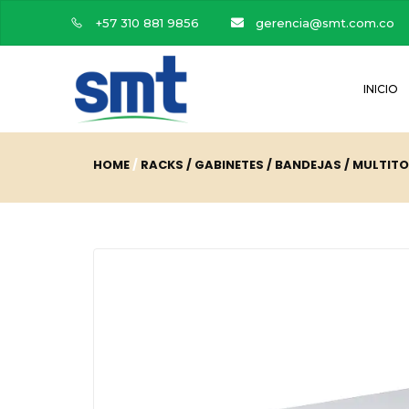
+57 310 881 9856
gerencia@smt.com.co
INICIO
HOME
RACKS / GABINETES / BANDEJAS / MULTIT