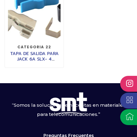
CATEGORIA 22
TAPA DE SALIDA PARA
JACK 6A SLX- 4
DIRECCIONES,
ACCESORIO PARA
CONVERTIR UN JACK DE
180° EN UNO DE 90°
PARA MEJORAR LOS
RADIOS DE CURVATURA
“Somos la solución que necesitas en materiales
para telecomunicaciones.”
Preguntas Frecuentes