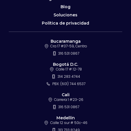
Blog
Soluciones
Política de privacidad
Bucaramanga
Cra 17 #37-59, Centro
316 531 0867
Bogotá D.C.
Calle 17 # 12-78
314 283 4744
PBX: (601) 744 6537
Cali
Carrera 1 #23-26
316 531 0867
Medellín
Calle 12 sur # 50c-46
313 733 8249