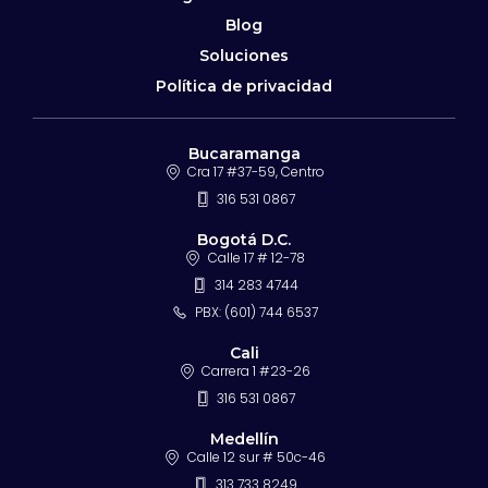
Blog
Soluciones
Política de privacidad
Bucaramanga
Cra 17 #37-59, Centro
316 531 0867
Bogotá D.C.
Calle 17 # 12-78
314 283 4744
PBX: (601) 744 6537
Cali
Carrera 1 #23-26
316 531 0867
Medellín
Calle 12 sur # 50c-46
313 733 8249